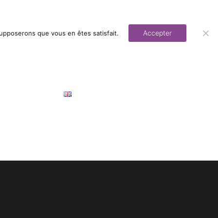
HVE
CONTACT
VISITE ET DÉGUSTATION
E-BOUTIQUE
Accepter
supposerons que vous en êtes satisfait.