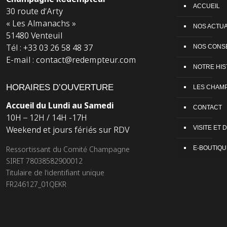
ACCUEIL
30 route d’Arty
« Les Almanachs »
NOS ACTUA
51480 Venteuil
Tél : +33 03 26 58 48 37
NOS CONS
E-mail : contact@redempteur.com
NOTRE HIS
HORAIRES D’OUVERTURE
LES CHAM
Accueil du Lundi au Samedi
CONTACT
10H – 12H / 14H -17H
VISITE ET
Weekend et jours fériés sur RDV
E-BOUTIQU
Ressortissant du Comité Champagne
SIRET 78038582900012
Titulaire de l’identifiant unique
FR246127_01QEKR