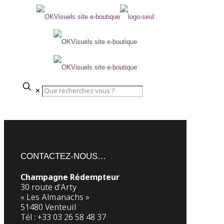
✕
CONTACTEZ-NOUS…
Champagne Rédempteur
30 route d’Arty
« Les Almanachs »
51480 Venteuil
Tél : +33 03 26 58 48 37